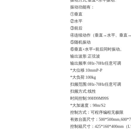
振动方式
:垂直+水平振动.
振动功能有：
①垂直
②水平
③前后
④连续动作（垂直→水平、垂直
⑤随机振动
⑥垂直+水平+前后同时振动。
输出波形
:正弦波
输出频率
:0Hz-70Hz任意可调
*大位移
:10mmΡ-Ρ
*大负荷
:100kg
扫频范围
:0Hz-70Hz任意可调
扫频方式
:线性
时间控制
:99H99M99S
*大加速度：
98m/S2
控制方式：可程序编程无极限
有效
台面尺寸：
500*500mm,600*7
控制箱尺寸：
425*160*400mm（