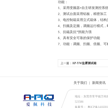
功能：
、采用变频器
自主研发测控系
1
+
、测试台面采用铝板，精密加工
2
、电控制箱采用立式箱体，结构
3
、扫频及定频，调频运行模式，
4
、抗磁及抗
*扰能力强
5
、具有安全可靠的保护功能
6
、功能：调频、扫频、倍频、可
7
上一篇：
AP-YW盐雾测试箱
关于我们
|
新闻资讯
地址：东莞市常平镇万布路53号
523586
备案号：
粤ICP备141020